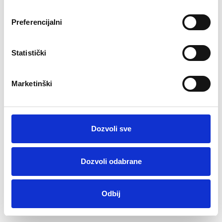
Preferencijalni
+387 55 490 446; +387 55 490 445; Бесплатан број
080050513; Дежурни број 24 часа 066/881-888
gradskogrobljebn@gmail.com
Statistički
© 2026
JKP „GRADSKO GROBLjE" DOO Bijeljina
All
Marketinški
Rights Reserved | Hosted & developed by
th!nk
Dozvoli sve
Dozvoli odabrane
Odbij