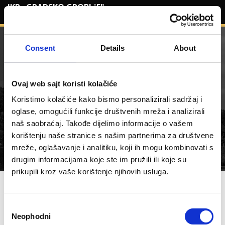
JKP „GRADSKO GROBLjE"
DOO Bijeljina
Consent
Details
About
Ovaj web sajt koristi kolačiće
Koristimo kolačiće kako bismo personalizirali sadržaj i 
oglase, omogućili funkcije društvenih mreža i analizirali 
naš saobraćaj. Takođe dijelimo informacije o vašem 
korištenju naše stranice s našim partnerima za društvene 
POČETNA
RASPORED SAHRANA
mreže, oglašavanje i analitiku, koji ih mogu kombinovati s 
drugim informacijama koje ste im pružili ili koje su 
prikupili kroz vaše korištenje njihovih usluga.
JKP „GRADSKO GROBLjE" DOO
Bijeljina
Consent
Neophodni
Selection